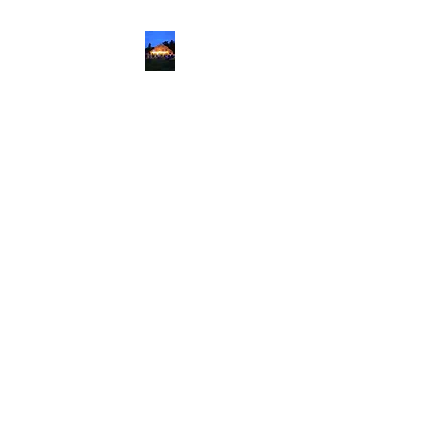
Kylä-Mukkulan
Kulttuurikeskus
1613643-9
Klubi avoinna kesälauantaisin.
Kuohijoen Vesiosakaskunnan
pyydysmerkit myynnissä päivisin,
mutta mielellään vasta
puolenpäivän jälkeen. Ihan aina ei
olla kotona. Voit tietysti soittaa ja
varmistaa.Kiitos kuluneen kesän
tapahtumien esiintyjille ja
erityisesti asiakkaille.
Vappuaattona 2024 nähdään,