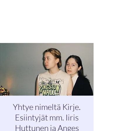
Maisteri T. määrää tahdin.
Kesäteatteri on
suunnitteluvaiheessa ja toteutuu.
Esitysajankohdat varmistuvat
pääsiäisen jälkeen.
Yhtye nimeltä Kirje.
Esiintyjät mm. Iiris
Huttunen ja Anges